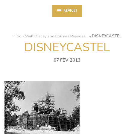
MENU
Início
»
Walt Disney apostou nas Pessoas…
»
DISNEYCASTEL
DISNEYCASTEL
07 FEV 2013