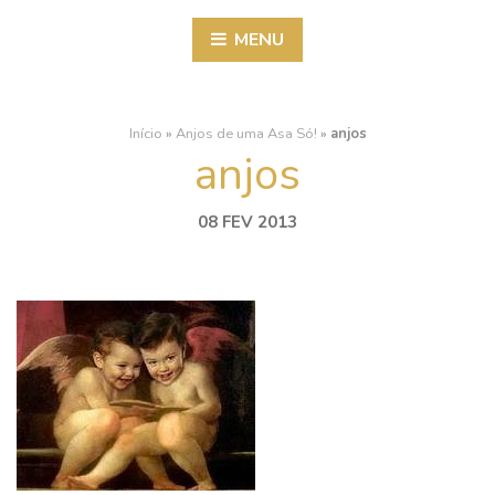
MENU
Início
»
Anjos de uma Asa Só!
»
anjos
anjos
08 FEV 2013