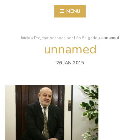
MENU
Início
»
Projetar pessoas por Léo Salgado
»
unnamed
unnamed
26 JAN 2015