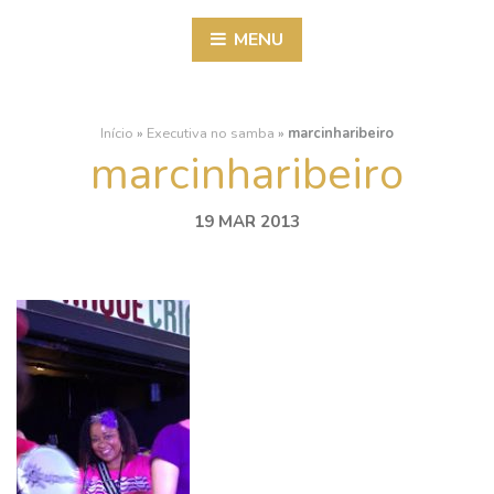
MENU
Início
»
Executiva no samba
»
marcinharibeiro
marcinharibeiro
19 MAR 2013