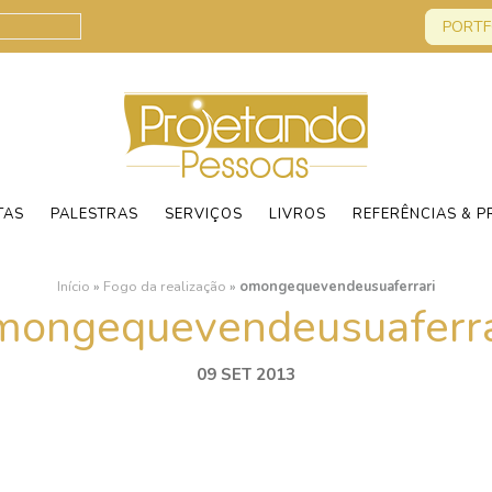
PORTF
TAS
PALESTRAS
SERVIÇOS
LIVROS
REFERÊNCIAS & P
Início
»
Fogo da realização
»
omongequevendeusuaferrari
mongequevendeusuaferra
09 SET 2013