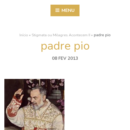
MENU
Início
»
Stigmata ou Milagres Acontecem II
»
padre pio
padre pio
08 FEV 2013