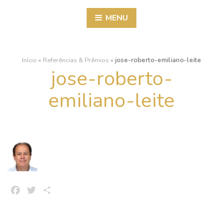
MENU
Início
»
Referências & Prêmios
»
jose-roberto-emiliano-leite
jose-roberto-
emiliano-leite
Facebook
Twitter
Share