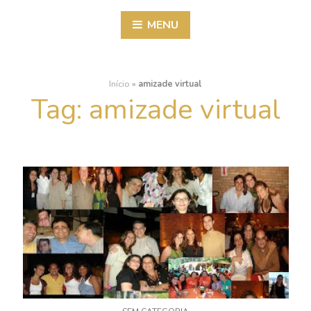
MENU
Início
»
amizade virtual
Tag:
amizade virtual