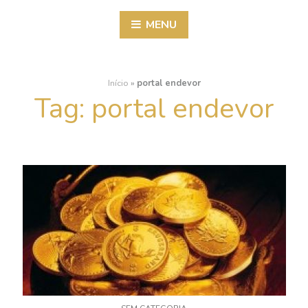
MENU
Início
»
portal endevor
Tag:
portal endevor