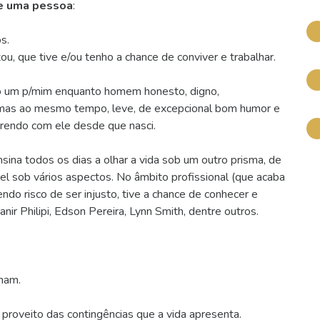
de uma pessoa
:
os.
u, que tive e/ou tenho a chance de conviver e trabalhar.
ro um p/mim enquanto homem honesto, digno,
, mas ao mesmo tempo, leve, de excepcional bom humor e
prendo com ele desde que nasci.
ina todos os dias a olhar a vida sob um outro prisma, de
l sob vários aspectos. No âmbito profissional (que acaba
do risco de ser injusto, tive a chance de conhecer e
ir Philipi, Edson Pereira, Lynn Smith, dentre outros.
inam.
r proveito das contingências que a vida apresenta.