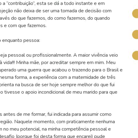
 a “contribuição”, esta se dá a todo instante e em
rojeção não deixa de ser uma tomada de decisão com
ravés do que fazemos, do como fazemos, do quando
os e com que fazemos.
do enquanto pessoa:
seja pessoal ou profissionalmente. A maior vivência veio
à vida!!! Minha mãe, por acreditar sempre em mim. Meu
uperado uma guerra que acabou o trazendo para o Brasil e
mesma forma, a experiência com a maternidade de três
orienta na busca de ser hoje sempre melhor do que fui
o tivesse o apoio incondicional de meu marido para que
s antes de me formar, fui indicada para assumir como
 região. Naquele momento, com praticamente nenhuma
am no meu potencial, na minha competência pessoal e
 desafio (porque foi desta forma que encarei) pude