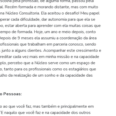
scolha pela profissão, de alguma forma, passou pela
onal. Recém formada e morando distante, mas com muito
 na Núcleo Consultoria. Ela aceitou o desafio! Meu papel
superar cada dificuldade, dar autonomia para que ela se
, estar aberta para aprender com ela muitas coisas que
tempo de formada. Hoje, um ano e meio depois, conto
epois de 9 meses ela assumiu a coordenação da área
rofissionais que trabalham em parceria conosco, sendo
os junto a alguns clientes. Acompanhar este crescimento e
acreditar cada vez mais em minha missão e na capacidade
lo, percebo que a Núcleo serve como um espaço de
 tanto para os profissionais como os estagiários que
ulho da realização de um sonho e da capacidade das
o Pessoas:
o ao que você faz, mas também e principalmente em
 naquilo que você faz e na capacidade dos outros