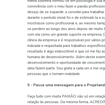
minha sobrinha formou-se em psicologia e sua e
convivência com o meu fazer e paixão profissi
desejo de se expandir, a convidei para trabalhar
durante o período inicial foi o de estimulá-la a 
mostrasse como profissional e, ao mesmo tempo
se perdem ao longo dos anos depois de muito 
com ela como um grande suporte na empresa. D
clínica da empresa e é responsável por vários p
indicada e requisitada para trabalhos específic
resultado é algo indescritível e que só me faz 
humana de desenvolvimento. Além deste exemp
desenvolvimento e oportunidade de crescimento,
dela fazem parte. Sou grata a cada um e me org
pessoas que o tornam realidade.
5 - Passe uma mensagem para o Projetand
Faça tudo com muita PAIXÃO, não só em relaçã
relação às pessoas. Da mesma forma, ACREDITE